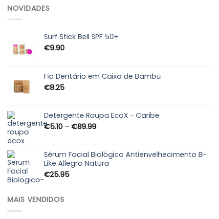
NOVIDADES
Surf Stick Bell SPF 50+
€
9.90
Fio Dentário em Caixa de Bambu
€
8.25
Detergente Roupa EcoX - Caribe
Price
€
5.10
–
€
89.99
range:
€5.10
through
Sérum Facial Biológico Antienvelhecimento B-
Like Allegro Natura
€89.99
€
25.95
MAIS VENDIDOS