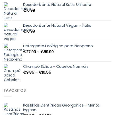
Desodorizante Natural Kutis Skincare
€
10.99
Desodorizante Natural Vegan - Kutis
€
10.99
Detergente Ecológico para Neopreno
Price
€
27.99
–
€
89.90
range:
€27.99
through
Champô Sólido - Cabelos Normais
€89.90
Price
€
9.85
–
€
10.55
range:
€9.85
through
FAVORITOS
€10.55
Pastilhas Dentífricas Georganics - Menta
Inglesa