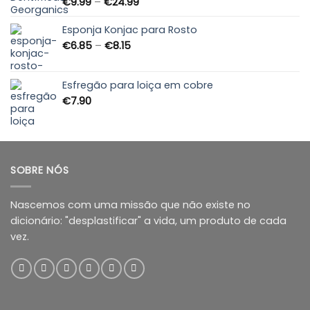
Price
€
9.99
–
€
24.99
range:
€9.99
Esponja Konjac para Rosto
through
Price
€
6.85
–
€
8.15
€24.99
range:
€6.85
through
Esfregão para loiça em cobre
€8.15
€
7.90
SOBRE NÓS
Nascemos com uma missão que não existe no
dicionário: "desplastificar" a vida, um produto de cada
vez.