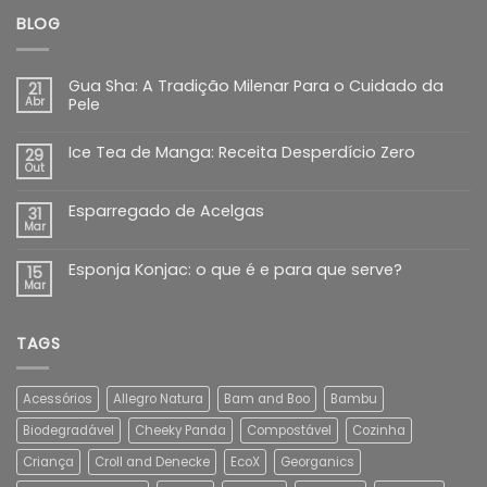
BLOG
Gua Sha: A Tradição Milenar Para o Cuidado da
21
Abr
Pele
Ice Tea de Manga: Receita Desperdício Zero
29
Out
Esparregado de Acelgas
31
Mar
Esponja Konjac: o que é e para que serve?
15
Mar
TAGS
Acessórios
Allegro Natura
Bam and Boo
Bambu
Biodegradável
Cheeky Panda
Compostável
Cozinha
Criança
Croll and Denecke
EcoX
Georganics