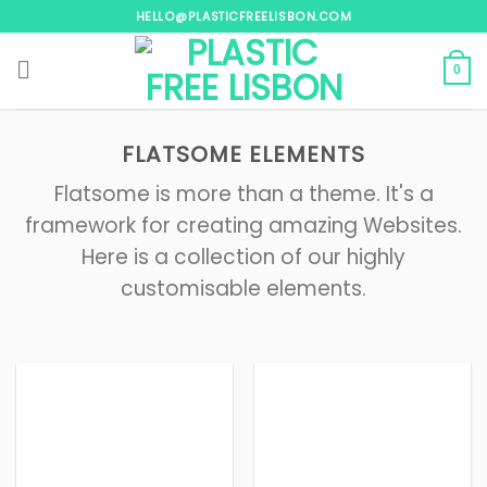
Skip
HELLO@PLASTICFREELISBON.COM
to
content
0
FLATSOME ELEMENTS
Flatsome is more than a theme. It's a
framework for creating amazing Websites.
Here is a collection of our highly
customisable elements.