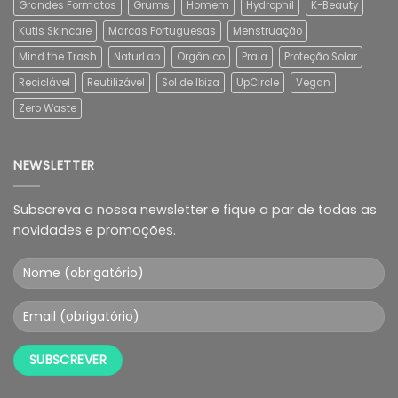
Grandes Formatos
Grums
Homem
Hydrophil
K-Beauty
Kutis Skincare
Marcas Portuguesas
Menstruação
Mind the Trash
NaturLab
Orgânico
Praia
Proteção Solar
Reciclável
Reutilizável
Sol de Ibiza
UpCircle
Vegan
Zero Waste
NEWSLETTER
Subscreva a nossa newsletter e fique a par de todas as
novidades e promoções.