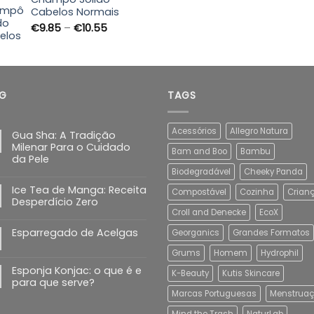
through
Cabelos Normais
€89.90
Price
€
9.85
–
€
10.55
range:
€9.85
through
€10.55
G
TAGS
Acessórios
Allegro Natura
Gua Sha: A Tradição
Milenar Para o Cuidado
Bam and Boo
Bambu
da Pele
Biodegradável
Cheeky Panda
Ice Tea de Manga: Receita
Compostável
Cozinha
Crian
Desperdício Zero
Croll and Denecke
EcoX
Esparregado de Acelgas
Georganics
Grandes Formatos
Grums
Homem
Hydrophil
Esponja Konjac: o que é e
K-Beauty
Kutis Skincare
para que serve?
Marcas Portuguesas
Menstrua