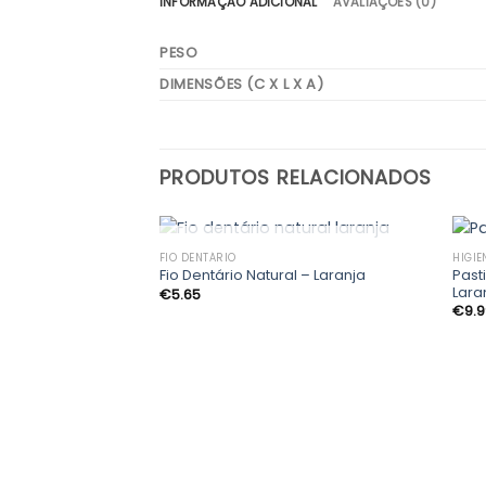
INFORMAÇÃO ADICIONAL
AVALIAÇÕES (0)
PESO
DIMENSÕES (C X L X A)
PRODUTOS RELACIONADOS
ESGOTADO
FIO DENTÁRIO
HIGIE
Past
Fio Dentário Natural – Laranja
Lara
€
5.65
Adicionar
€
9.
aos
meus
desejos