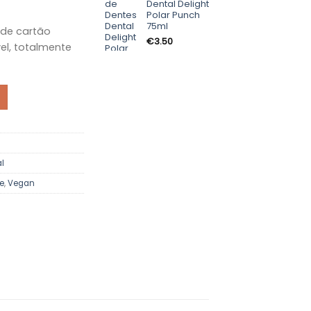
Dental Delight
Polar Punch
75ml
de cartão
€
3.50
l, totalmente
 Caixa de Bambu
al
e
,
Vegan