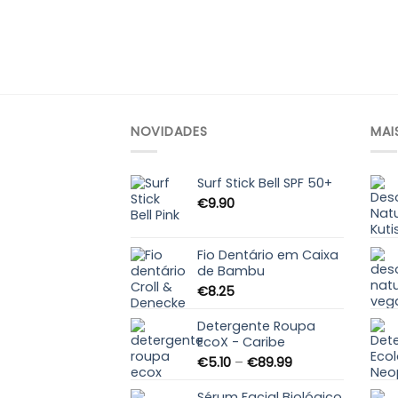
NOVIDADES
MAI
Surf Stick Bell SPF 50+
€
9.90
Fio Dentário em Caixa
de Bambu
€
8.25
Detergente Roupa
EcoX - Caribe
Price
€
5.10
–
€
89.99
range:
€5.10
Sérum Facial Biológico