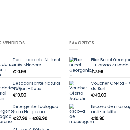
S VENDIDOS
FAVORITOS
Desodorizante Natural
Elixir Bucal Georga
Kutis Skincare
– Carvão Ativado
€
10.99
€
7.99
Desodorizante Natural
Voucher Oferta - 
Vegan - Kutis
de Surf
€
10.99
€
40.00
Detergente Ecológico
Escova de mass
para Neopreno
anti-celulite
Price
€
27.99
–
€
89.90
€
10.90
range:
€27.99
Champô Sólido -