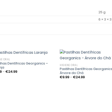
25 g
6 × 3 × 
NE ORAL
ilhas Dentífricas Georganics –
HIGIENE ORAL
nja
Pastilhas Dentífricas Georganic
Price
Adicionar
Adic
99
–
€
24.99
Árvore do Chá
range:
aos
a
Price
€
9.99
–
€
24.99
€9.99
meus
me
range:
through
desejos
des
€9.99
€24.99
through
€24.99