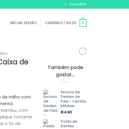
Newsletter
INICIAR SESSÃO
CARRINHO /
€
0.00
0
ÁRIO
Caixa de
Também pode
gostar…
Escova de
Dentes de
 de milho com
Faia - Cerdas
 menta
.
Médias
e bambu, com
€
4.90
lique cortante
Pasta de
r o fio de
Dentes