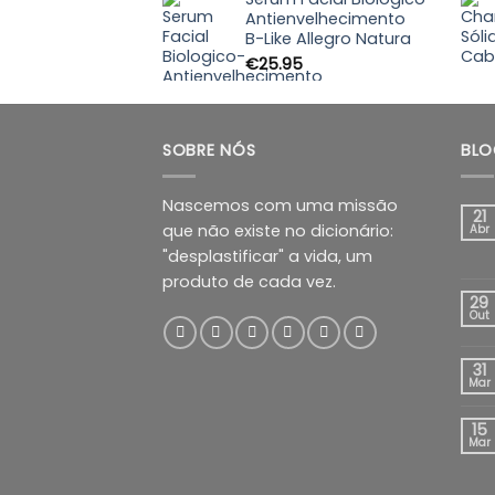
through
Antienvelhecimento
B-Like Allegro Natura
€89.99
€
25.95
SOBRE NÓS
BLO
Nascemos com uma missão
21
que não existe no dicionário:
Abr
"desplastificar" a vida, um
produto de cada vez.
29
Out
31
Mar
15
Mar