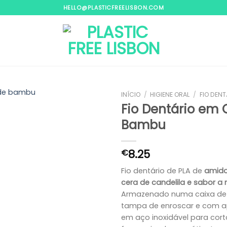
HELLO@PLASTICFREELISBON.COM
INÍCIO
/
HIGIENE ORAL
/
FIO DENT
Fio Dentário em 
Bambu
Adicionar
aos
meus
8.25
€
desejos
Fio dentário de PLA de
amido
cera de candelila e sabor a
Armazenado numa caixa d
tampa de enroscar e com ap
em aço inoxidável para corta