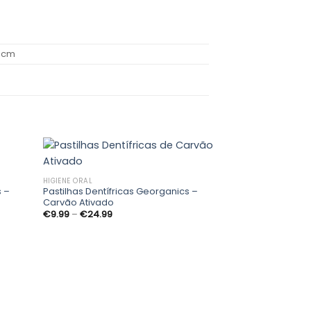
3 cm
HIGIENE ORAL
s –
Pastilhas Dentífricas Georganics –
ionar
Adicionar
Carvão Ativado
os
aos
Price
€
9.99
–
€
24.99
us
meus
range:
ejos
desejos
€9.99
through
€24.99