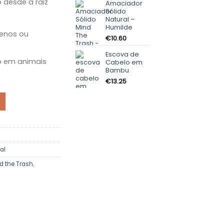
 desde a raiz
Amaciador
€9.85
Sólido
through
Natural –
€10.85
Humilde
enos ou
€
10.60
Escova de
o em animais
Cabelo em
Bambu
€
13.25
- Cabelos Secos
al
d the Trash
,