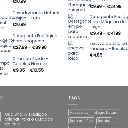
do Chá
€
10.99
Pri
€
9.99
–
€
24.99
ran
Desodorizante Natural
Detergente Ecológ
€9
Vegan - Kutis
para Máquina da
th
€
10.99
Loiça
€2
Pri
€
9.49
–
€
41.99
Detergente Ecológico
ran
para Neopreno
Escova para loiç
€9.
Price
€
27.99
–
€
89.90
madeira - Reutiliz
thr
range:
€41
€
4.85
€27.99
Champô Sólido -
through
Cabelos Normais
€89.90
Price
€
9.85
–
€
10.55
range:
€9.85
through
€10.55
G
TAGS
Acessórios
Allegro Natura
Gua Sha: A Tradição
Milenar Para o Cuidado
Bam and Boo
Bambu
da Pele