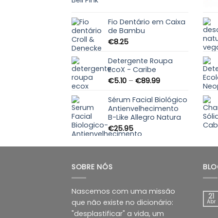
Fio Dentário em Caixa
de Bambu
€
8.25
Detergente Roupa
EcoX - Caribe
Price
€
5.10
–
€
89.99
range:
€5.10
Sérum Facial Biológico
through
Antienvelhecimento
B-Like Allegro Natura
€89.99
€
25.95
SOBRE NÓS
BLO
Nascemos com uma missão
21
que não existe no dicionário:
Abr
"desplastificar" a vida, um