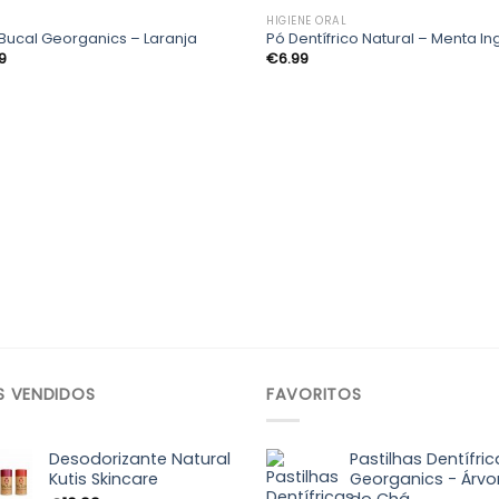
R
HIGIENE ORAL
ir Bucal Georganics – Laranja
Pó Dentífrico Natural – Menta In
Adicionar
Adic
9
€
6.99
aos
a
meus
me
desejos
des
S VENDIDOS
FAVORITOS
Desodorizante Natural
Pastilhas Dentífric
Kutis Skincare
Georganics - Árvo