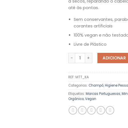
a secos, reparando o cabelo
até às pontas.
Sem conservantes, parab
corantes artificiais
100% vegan e não testad
Livre de Plástico
Quantidade de Champô Sólido 
ADICIONAR
REF:
MTT_KA
Categorias:
Champô
,
Higiene Pesso
Etiquetas:
Marcas Portuguesas
,
Min
Orgânico
,
Vegan