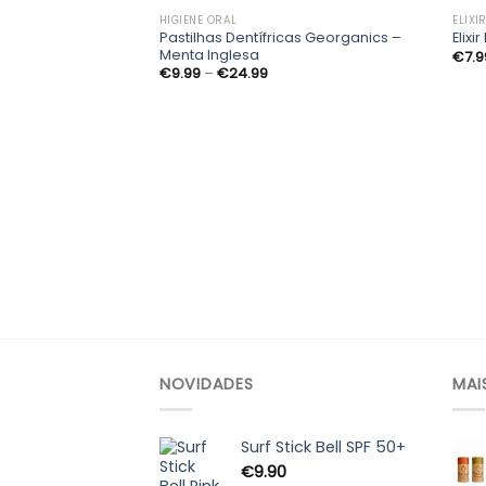
HIGIENE ORAL
ELIXI
Pastilhas Dentífricas Georganics –
Elix
Adicionar
Menta Inglesa
€
7.9
aos
Price
€
9.99
–
€
24.99
meus
range:
desejos
€9.99
through
€24.99
NOVIDADES
MAI
Surf Stick Bell SPF 50+
€
9.90