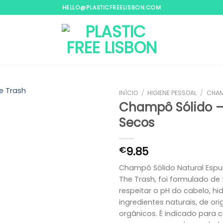
HELLO@PLASTICFREELISBON.COM
INÍCIO
/
HIGIENE PESSOAL
/
CHA
Champô Sólido –
Secos
Adicionar
aos
meus
9.85
€
desejos
Champô Sólido Natural Espu
The Trash, foi formulado de
respeitar o pH do cabelo, 
ingredientes naturais, de or
orgânicos. É indicado para 