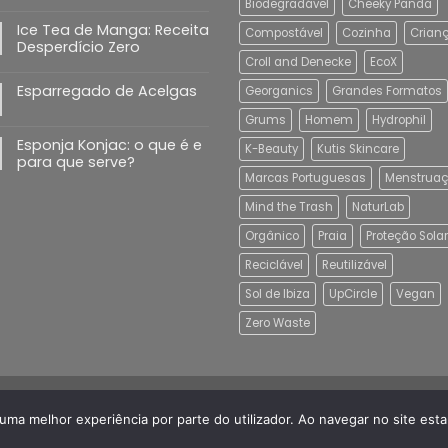
Biodegradável
Cheeky Panda
Ice Tea de Manga: Receita
Compostável
Cozinha
Crian
Desperdício Zero
Croll and Denecke
EcoX
Esparregado de Acelgas
Georganics
Grandes Formatos
Grums
Homem
Hydrophil
Esponja Konjac: o que é e
K-Beauty
Kutis Skincare
para que serve?
Marcas Portuguesas
Menstrua
Mind the Trash
NaturLab
Orgânico
Praia
Proteção Solar
Reciclável
Reutilizável
Sol de Ibiza
UpCircle
Vegan
Zero Waste
r uma melhor experiência por parte do utilizador. Ao navegar no site estar