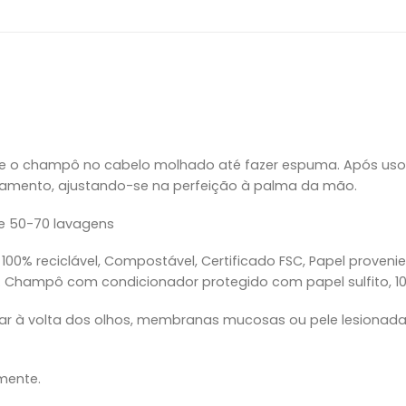
 o champô no cabelo molhado até fazer espuma. Após uso, 
mento, ajustando-se na perfeição à palma da mão.
 50-70 lavagens
, 100% reciclável, Compostável, Certificado FSC, Papel proven
s. Champô com condicionador protegido com papel sulfito, 100
r à volta dos olhos, membranas mucosas ou pele lesionada. 
mente.