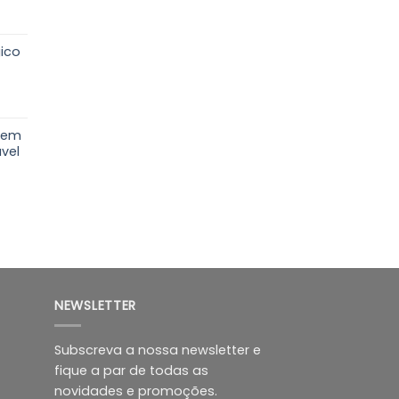
ce
ge:
ico
.99
rough
4.99
ce
ge:
a em
49
ável
ough
.99
NEWSLETTER
Subscreva a nossa newsletter e
fique a par de todas as
novidades e promoções.