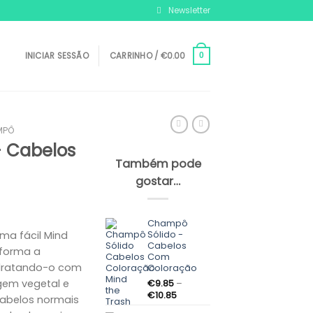
Newsletter
INICIAR SESSÃO
CARRINHO /
€
0.00
0
MPÔ
 Cabelos
Também pode
gostar…
Champô
Sólido -
ma fácil Mind
Cabelos
 forma a
Com
hidratando-o com
Coloração
igem vegetal e
€
9.85
–
Price
€
10.85
cabelos normais
range: