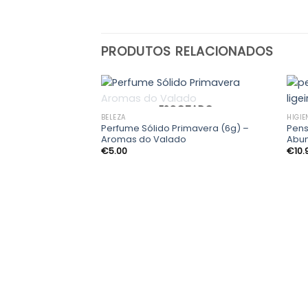
PRODUTOS RELACIONADOS
ESGOTADO
BELEZA
HIGIE
Perfume Sólido Primavera (6g) –
Pens
Adicionar
Aromas do Valado
Abu
aos
€
5.00
€
10.
meus
desejos