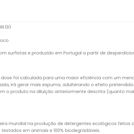
ES (0)
Coco
m surfistas e produzido em Portugal a partir de desperdício
a dose foi calculada para uma maior eficiência com um meno
a, irá gerar mais espuma, adulterando o efeito pretendido
 o produto na diluição anteriormente descrita (quanto mais 
ra mundial na produção de detergentes ecológicos feitos a p
 testados em animais e 100% biodegradáveis.