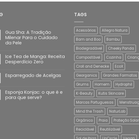
through
€10.55
G
TAGS
Acessórios
Allegro Natura
Gua Sha: A Tradição
Milenar Para o Cuidado
Bam and Boo
Bambu
da Pele
Biodegradável
Cheeky Panda
Ice Tea de Manga: Receita
Compostável
Cozinha
Crian
Desperdício Zero
Croll and Denecke
EcoX
Esparregado de Acelgas
Georganics
Grandes Formatos
Grums
Homem
Hydrophil
Esponja Konjac: o que é e
K-Beauty
Kutis Skincare
para que serve?
Marcas Portuguesas
Menstrua
Mind the Trash
NaturLab
Orgânico
Praia
Proteção Solar
Reciclável
Reutilizável
Sol de Ibiza
UpCircle
Vegan