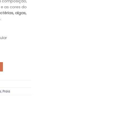
a composição,
through
€89.90
 e as cores do
térias, algas,
s
.
ular
lógico para Neopreno - Coco
s
,
Praia