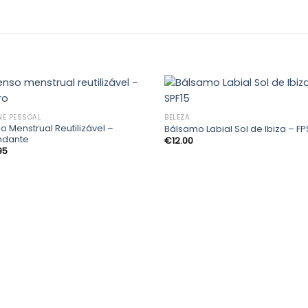
NE PESSOAL
BELEZA
o Menstrual Reutilizável –
Bálsamo Labial Sol de Ibiza – FP
Adicionar
Adic
ndante
€
12.00
aos
a
95
meus
me
desejos
des