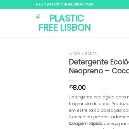
HELLO@PLASTICFREELISBON.COM
INÍCIO
/
ROUPA
Detergente Ecoló
Neopreno – Coc
Adicionar
aos
meus
8.00
€
desejos
Detergente ecológico para
fragrância de coco. Produzi
em estreita colaboração com
Concebido propositadamen
lavagem rápida
de equipam