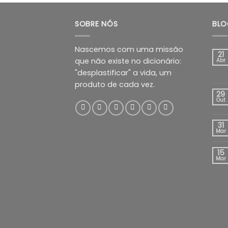
SOBRE NÓS
BLO
Nascemos com uma missão
21
que não existe no dicionário:
Abr
"desplastificar" a vida, um
produto de cada vez.
29
Out
31
Mar
15
Mar