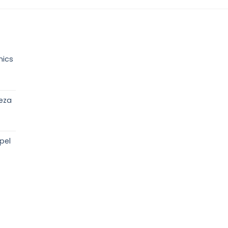
nics
eza
pel