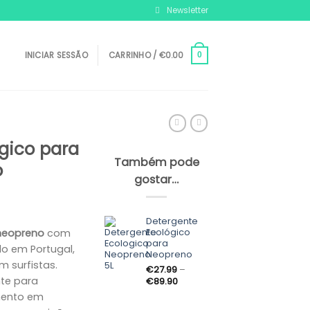
Newsletter
INICIAR SESSÃO
CARRINHO /
€
0.00
0
gico para
Também pode
o
gostar…
Detergente
Ecológico
neopreno
com
para
do em Portugal,
Neopreno
 surfistas.
€
27.99
–
te para
Price
€
89.90
range:
ento em
€27.99