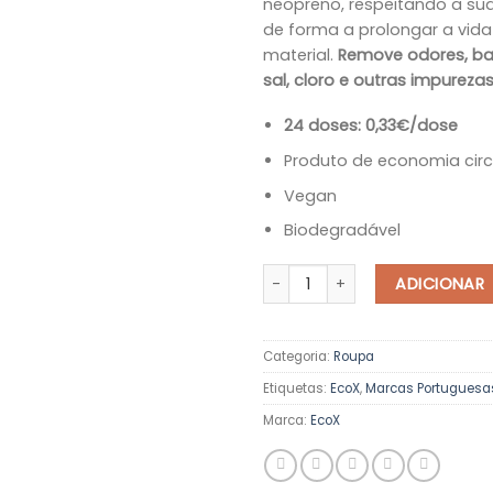
neopreno, respeitando a su
de forma a prolongar a vida
material.
Remove odores, bac
sal, cloro e outras impureza
24 doses: 0,33€/dose
Produto de economia circ
Vegan
Biodegradável
Quantidade de Detergente Eco
ADICIONAR
Categoria:
Roupa
Etiquetas:
EcoX
,
Marcas Portuguesa
Marca:
EcoX