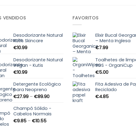
S VENDIDOS
FAVORITOS
Desodorizante Natural
Elixir Bucal Georga
Kutis Skincare
– Menta Inglesa
€
10.99
€
7.99
Desodorizante Natural
Toalhetes de limp
Vegan - Kutis
SOS - OrganiCup
€
10.99
€
5.00
Detergente Ecológico
Fita Adesiva de Pa
para Neopreno
Reciclado
Price
€
27.99
–
€
89.90
€
4.85
range:
€27.99
Champô Sólido -
through
Cabelos Normais
€89.90
Price
€
9.85
–
€
10.55
range:
€9.85