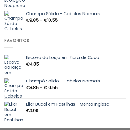
range:
€27.99
through
Champô Sólido - Cabelos Normais
€89.90
Price
€
9.85
–
€
10.55
range:
€9.85
through
FAVORITOS
€10.55
Escova da Loiça em Fibra de Coco
€
4.85
Champô Sólido - Cabelos Normais
Price
€
9.85
–
€
10.55
range:
€9.85
through
Elixir Bucal em Pastilhas - Menta Inglesa
€10.55
€
9.99