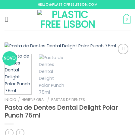
Skip
HELLO@PLASTICFREELISBON.COM
to
content
0
NOVO
Adicionar
aos
meus
desejos
INÍCIO
/
HIGIENE ORAL
/
PASTAS DE DENTES
Pasta de Dentes Dental Delight Polar
Punch 75ml