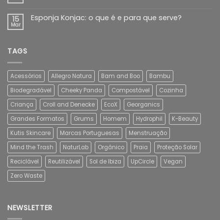
Esponja Konjac: o que é e para que serve?
15
Mar
TAGS
Acessórios
Allegro Natura
Bam and Boo
Bambu
Biodegradável
Cheeky Panda
Compostável
Cozinha
Criança
Croll and Denecke
EcoX
Georganics
Grandes Formatos
Grums
Homem
Hydrophil
K-Beauty
Kutis Skincare
Marcas Portuguesas
Menstruação
Mind the Trash
NaturLab
Orgânico
Praia
Proteção Solar
Reciclável
Reutilizável
Sol de Ibiza
UpCircle
Vegan
Zero Waste
NEWSLETTER