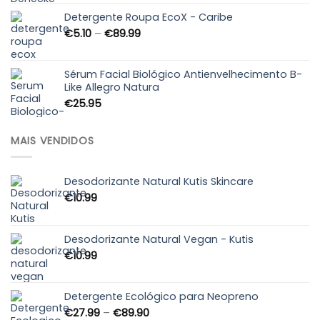
Detergente Roupa EcoX - Caribe
Price
€
5.10
–
€
89.99
range:
€5.10
through
Sérum Facial Biológico Antienvelhecimento B-
Like Allegro Natura
€89.99
€
25.95
MAIS VENDIDOS
Desodorizante Natural Kutis Skincare
€
10.99
Desodorizante Natural Vegan - Kutis
€
10.99
Detergente Ecológico para Neopreno
Price
€
27.99
–
€
89.90