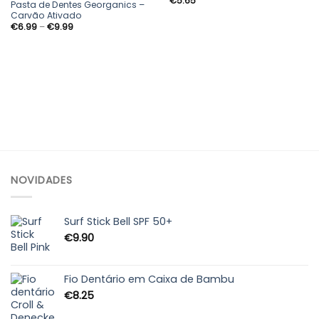
€
5.65
aos
aos
Pasta de Dentes Georganics –
meus
meus
Carvão Ativado
desejos
desejos
Price
€
6.99
–
€
9.99
range:
€6.99
through
€9.99
NOVIDADES
Surf Stick Bell SPF 50+
€
9.90
Fio Dentário em Caixa de Bambu
€
8.25