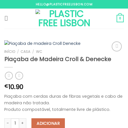
Skip
HELLO@PLASTICFREELISBON.COM
to
content
0
INÍCIO
/
CASA
/
WC
Piaçaba de Madeira Croll & Denecke
Adicionar
aos
meus
desejos
10.90
€
Piaçaba com cerdas duras de fibras vegetais e cabo de
madeira não tratada.
Produto compostável, totalmente livre de plástico.
Quantidade de Piaçaba de Madeira Croll & Denecke
ADICIONAR