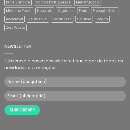
Kutis Skincare
Marcas Portuguesas
Menstruação
Mind the Trash
NaturLab
Orgânico
Praia
Proteção Solar
Reciclável
Reutilizável
Sol de Ibiza
UpCircle
Vegan
Zero Waste
NEWSLETTER
Subscreva a nossa newsletter e fique a par de todas as
novidades e promoções.