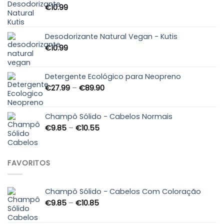
€
10.99
Desodorizante Natural Vegan - Kutis
€
10.99
Detergente Ecológico para Neopreno
Price
€
27.99
–
€
89.90
range:
€27.99
through
Champô Sólido - Cabelos Normais
€89.90
Price
€
9.85
–
€
10.55
range:
€9.85
through
FAVORITOS
€10.55
Champô Sólido - Cabelos Com Coloração
Price
€
9.85
–
€
10.85
range:
€9.85