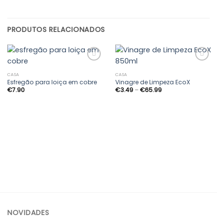
PRODUTOS RELACIONADOS
CASA
CASA
Esfregão para loiça em cobre
Vinagre de Limpeza EcoX
Adicionar
Adicionar
Price
€
7.90
€
3.49
–
€
65.99
aos
aos
range:
meus
meus
€3.49
desejos
desejos
through
€65.99
NOVIDADES