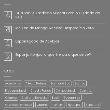
Gua Sha: A Tradição Milenar Para o Cuidado da
21
Abr
Pele
Ice Tea de Manga: Receita Desperdício Zero
29
Out
Esparregado de Acelgas
31
Mar
Esponja Konjac: o que é e para que serve?
15
Mar
TAGS
Acessórios
Allegro Natura
Bam and Boo
Bambu
Biodegradável
Cheeky Panda
Compostável
Cozinha
Criança
Croll and Denecke
EcoX
Georganics
Grandes Formatos
Grums
Homem
Hydrophil
K-Beauty