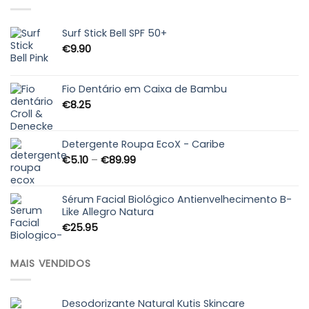
Surf Stick Bell SPF 50+
€
9.90
Fio Dentário em Caixa de Bambu
€
8.25
Detergente Roupa EcoX - Caribe
Price
€
5.10
–
€
89.99
range:
€5.10
through
Sérum Facial Biológico Antienvelhecimento B-
Like Allegro Natura
€89.99
€
25.95
MAIS VENDIDOS
Desodorizante Natural Kutis Skincare