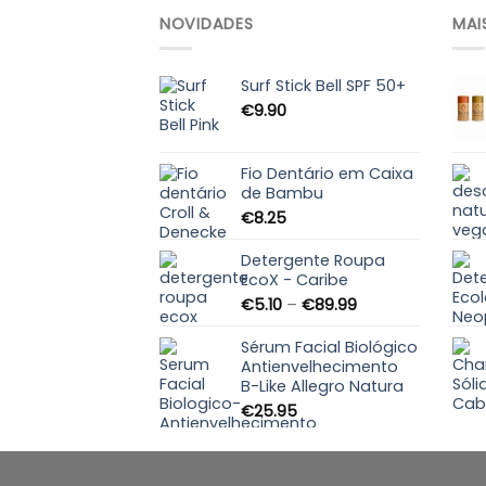
NOVIDADES
MAI
Surf Stick Bell SPF 50+
€
9.90
Fio Dentário em Caixa
de Bambu
€
8.25
Detergente Roupa
EcoX - Caribe
Price
€
5.10
–
€
89.99
range:
€5.10
Sérum Facial Biológico
through
Antienvelhecimento
B-Like Allegro Natura
€89.99
€
25.95