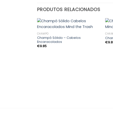
PRODUTOS RELACIONADOS
CHAMPÔ
CHAM
Champô Sólido – Cabelos
Cham
Adicionar
Encaracolados
€
9.
aos
€
9.85
meus
desejos