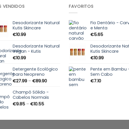
S VENDIDOS
FAVORITOS
Desodorizante Natural
Fio Dentário - Car
Kutis Skincare
e Menta
€
10.99
€
5.65
Desodorizante Natural
Desodorizante Nat
Vegan - Kutis
Kutis Skincare
€
10.99
€
10.99
Detergente Ecológico
Pente em Bambu 
para Neopreno
Sem Cabo
Price
€
27.99
–
€
89.90
€
7.10
range:
€27.99
Champô Sólido -
through
Cabelos Normais
€89.90
Price
€
9.85
–
€
10.55
range:
€9.85
through
€10.55