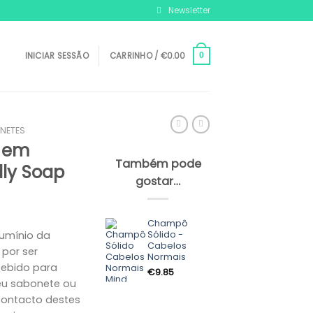
Newsletter
INICIAR SESSÃO
CARRINHO /
€
0.00
0
NETES
s em
Também pode
dly Soap
gostar…
Champô
Sólido -
umínio da
Cabelos
 por ser
Normais
cebido para
€
9.85
seu sabonete ou
contacto destes