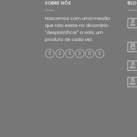
SOBRE NÓS
BLO
Nascemos com uma missão
21
que não existe no dicionário:
Abr
"desplastificar" a vida, um
produto de cada vez.
29
Out
31
Mar
15
Mar