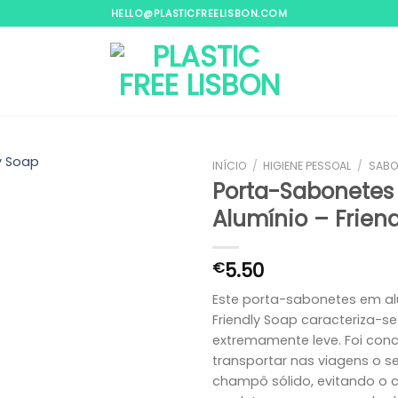
HELLO@PLASTICFREELISBON.COM
INÍCIO
/
HIGIENE PESSOAL
/
SABO
Porta-Sabonete
Alumínio – Frien
Adicionar
aos
meus
5.50
€
desejos
Este porta-sabonetes em al
Friendly Soap caracteriza-se
extremamente leve. Foi con
transportar nas viagens o 
champô sólido, evitando o 