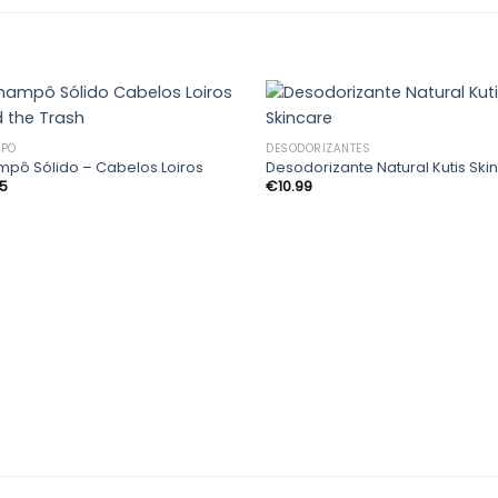
PÔ
DESODORIZANTES
pô Sólido – Cabelos Loiros
Desodorizante Natural Kutis Ski
Adicionar
Adic
85
€
10.99
aos
a
meus
me
desejos
des