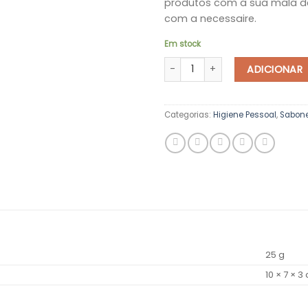
produtos com a sua mala d
com a necessaire.
Em stock
Quantidade de Porta-Sabonetes
ADICIONAR
Categorias:
Higiene Pessoal
,
Sabon
25 g
10 × 7 × 3