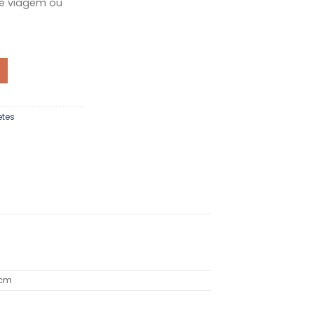
e viagem ou
 em Alumínio - Friendly Soap
etes
 cm