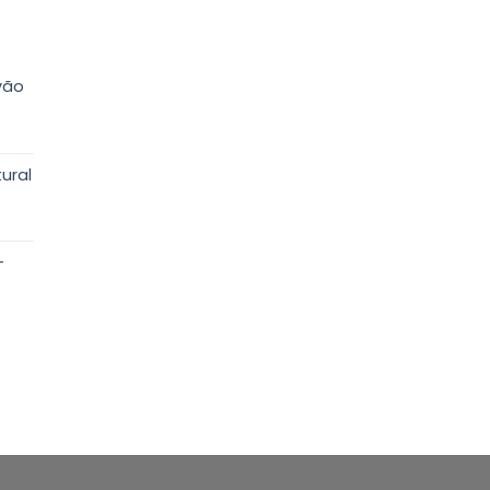
vão
ural
-