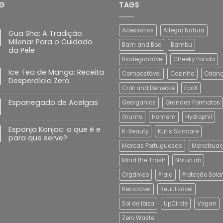
G
TAGS
Acessórios
Allegro Natura
Gua Sha: A Tradição
Milenar Para o Cuidado
Bam and Boo
Bambu
da Pele
Biodegradável
Cheeky Panda
Ice Tea de Manga: Receita
Compostável
Cozinha
Crian
Desperdício Zero
Croll and Denecke
EcoX
Esparregado de Acelgas
Georganics
Grandes Formatos
Grums
Homem
Hydrophil
Esponja Konjac: o que é e
K-Beauty
Kutis Skincare
para que serve?
Marcas Portuguesas
Menstrua
Mind the Trash
NaturLab
Orgânico
Praia
Proteção Solar
Reciclável
Reutilizável
Sol de Ibiza
UpCircle
Vegan
Zero Waste