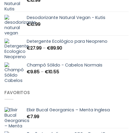
€
10.99
Desodorizante Natural Vegan - Kutis
€
10.99
Detergente Ecológico para Neopreno
Price
€
27.99
–
€
89.90
range:
€27.99
through
Champô Sólido - Cabelos Normais
€89.90
Price
€
9.85
–
€
10.55
range:
€9.85
through
FAVORITOS
€10.55
Elixir Bucal Georganics – Menta Inglesa
€
7.99