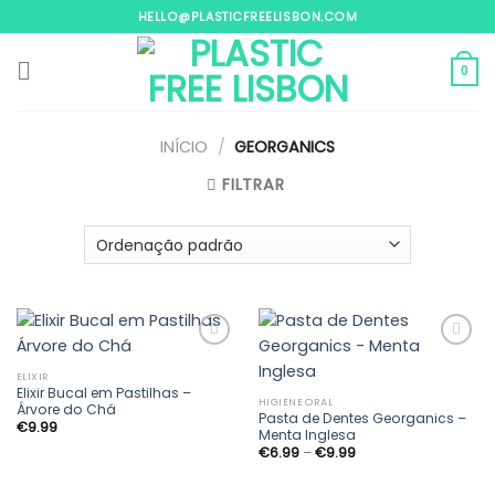
Skip
HELLO@PLASTICFREELISBON.COM
to
content
0
INÍCIO
/
GEORGANICS
FILTRAR
ELIXIR
Elixir Bucal em Pastilhas –
Adicionar
Adicionar
HIGIENE ORAL
Árvore do Chá
aos
aos
Pasta de Dentes Georganics –
€
9.99
meus
meus
Menta Inglesa
desejos
desejos
Price
€
6.99
–
€
9.99
range:
€6.99
through