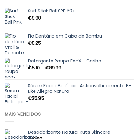
Surf Stick Bell SPF 50+
€
9.90
Fio Dentário em Caixa de Bambu
€
8.25
Detergente Roupa EcoX - Caribe
Price
€
5.10
–
€
89.99
range:
€5.10
through
Sérum Facial Biológico Antienvelhecimento B-
Like Allegro Natura
€89.99
€
25.95
MAIS VENDIDOS
Desodorizante Natural Kutis Skincare