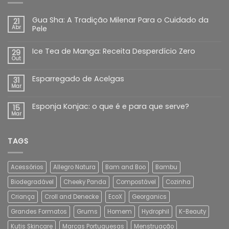
Gua Sha: A Tradição Milenar Para o Cuidado da
21
Abr
Pele
Ice Tea de Manga: Receita Desperdício Zero
29
Out
Esparregado de Acelgas
31
Mar
Esponja Konjac: o que é e para que serve?
15
Mar
TAGS
Acessórios
Allegro Natura
Bam and Boo
Bambu
Biodegradável
Cheeky Panda
Compostável
Cozinha
Criança
Croll and Denecke
EcoX
Georganics
Grandes Formatos
Grums
Homem
Hydrophil
K-Beauty
Kutis Skincare
Marcas Portuguesas
Menstruação