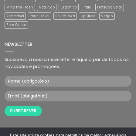
Mind the Trash
NaturLab
Orgânico
Praia
Proteção Solar
Reciclável
Reutilizável
Sol de Ibiza
UpCircle
Vegan
Zero Waste
NEWSLETTER
Subscreva a nossa newsletter e fique a par de todas as
novidades e promoções.
Este site utiliza cookies para permitir uma melhor experiência