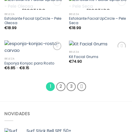
ESGOTADO
ESGOTADO
BELEZA
BELEZA
Esfoliante Facial UpCircle – Pele
Esfoliante Facial UpCircle – Pele
Adicionar
Adicionar
Oleosa
Seca
aos
aos
€
18.99
€
18.99
meus
meus
desejos
desejos
BELEZA
Kit Facial Grums
BELEZA
€
74.90
Esponja Konjac para Rosto
Adicionar
Adicionar
Price
€
6.85
–
€
8.15
aos
aos
range:
meus
meus
€6.85
desejos
desejos
through
€8.15
1
2
3
NOVIDADES
Surf Stick Bell SPF 50+