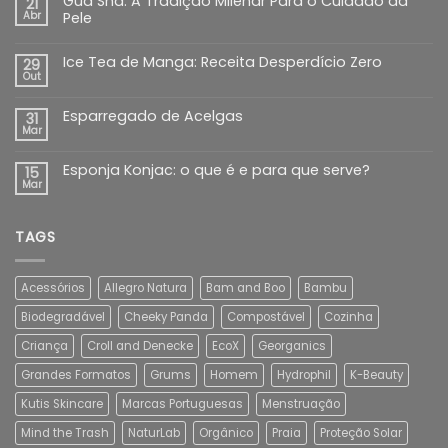
Gua Sha: A Tradição Milenar Para o Cuidado da
21
Abr
Pele
Ice Tea de Manga: Receita Desperdício Zero
29
Out
Esparregado de Acelgas
31
Mar
Esponja Konjac: o que é e para que serve?
15
Mar
TAGS
Acessórios
Allegro Natura
Bam and Boo
Bambu
Biodegradável
Cheeky Panda
Compostável
Cozinha
Criança
Croll and Denecke
EcoX
Georganics
Grandes Formatos
Grums
Homem
Hydrophil
K-Beauty
Kutis Skincare
Marcas Portuguesas
Menstruação
Mind the Trash
NaturLab
Orgânico
Praia
Proteção Solar