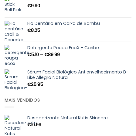
€
9.90
Fio Dentário em Caixa de Bambu
€
8.25
Detergente Roupa EcoX - Caribe
Price
€
5.10
–
€
89.99
range:
€5.10
through
Sérum Facial Biológico Antienvelhecimento B-
Like Allegro Natura
€89.99
€
25.95
MAIS VENDIDOS
Desodorizante Natural Kutis Skincare
€
10.99