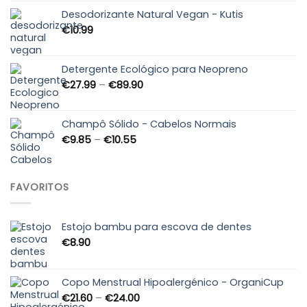
Desodorizante Natural Vegan - Kutis
€
10.99
Detergente Ecológico para Neopreno
Price
€
27.99
–
€
89.90
range:
€27.99
through
Champô Sólido - Cabelos Normais
€89.90
Price
€
9.85
–
€
10.55
range:
€9.85
through
FAVORITOS
€10.55
Estojo bambu para escova de dentes
€
8.90
Copo Menstrual Hipoalergénico - OrganiCup
Price
€
21.60
–
€
24.00