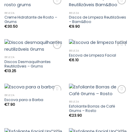
BELEZA
BELEZA
Creme Hidratante de Rosto –
Discos de Limpeza Reutilizáveis
Adicionar
Adicionar
Grums
– Bam&Boo
aos
aos
€
30.50
€
9.90
meus
meus
desejos
desejos
BELEZA
Escova de Limpeza Facial
BELEZA
€
6.10
Discos Desmaquilhantes
Adicionar
Adicionar
Reutilizáveis – Grums
aos
aos
€
13.25
meus
meus
desejos
desejos
BELEZA
Escova para a Barba
BELEZA
€
7.90
Esfoliante Borras de Café
Adicionar
Adicionar
Grums – Rosto
aos
aos
€
23.90
meus
meus
desejos
desejos