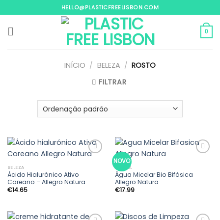
Skip
HELLO@PLASTICFREELISBON.COM
to
content
0
INÍCIO
/
BELEZA
/
ROSTO
FILTRAR
NOVO
BELEZA
BELEZA
Ácido Hialurónico Ativo
Água Micelar Bio Bifásica
Adicionar
Adicionar
Coreano – Allegro Natura
Allegro Natura
aos
aos
€
14.65
€
17.99
meus
meus
desejos
desejos