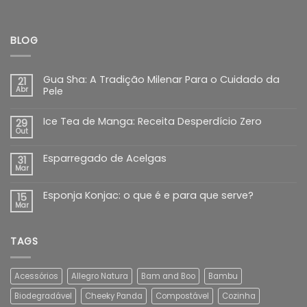
BLOG
Gua Sha: A Tradição Milenar Para o Cuidado da
21
Abr
Pele
Ice Tea de Manga: Receita Desperdício Zero
29
Out
Esparregado de Acelgas
31
Mar
Esponja Konjac: o que é e para que serve?
15
Mar
TAGS
Acessórios
Allegro Natura
Bam and Boo
Bambu
Biodegradável
Cheeky Panda
Compostável
Cozinha