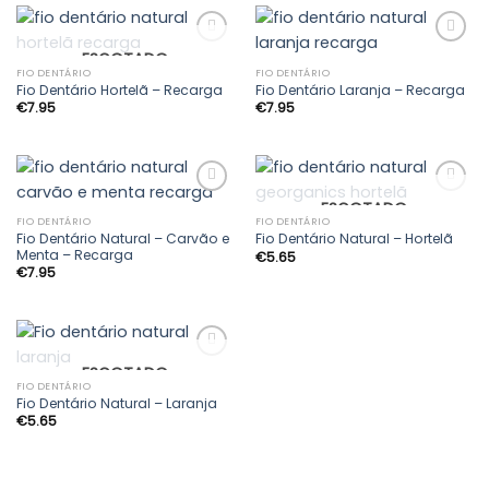
ESGOTADO
FIO DENTÁRIO
FIO DENTÁRIO
Fio Dentário Hortelã – Recarga
Fio Dentário Laranja – Recarga
Adicionar
Adicionar
€
7.95
€
7.95
aos
aos
meus
meus
desejos
desejos
ESGOTADO
FIO DENTÁRIO
FIO DENTÁRIO
Fio Dentário Natural – Carvão e
Fio Dentário Natural – Hortelã
Adicionar
Adicionar
Menta – Recarga
€
5.65
aos
aos
€
7.95
meus
meus
desejos
desejos
ESGOTADO
FIO DENTÁRIO
Fio Dentário Natural – Laranja
Adicionar
€
5.65
aos
meus
desejos