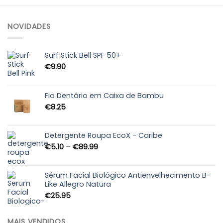
NOVIDADES
Surf Stick Bell SPF 50+
€
9.90
Fio Dentário em Caixa de Bambu
€
8.25
Detergente Roupa EcoX - Caribe
Price
€
5.10
–
€
89.99
range:
€5.10
through
Sérum Facial Biológico Antienvelhecimento B-
Like Allegro Natura
€89.99
€
25.95
MAIS VENDIDOS