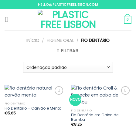
Skip
HELLO@PLASTICFREELISBON.COM
to
content
0
INÍCIO
/
HIGIENE ORAL
/
FIO DENTÁRIO
FILTRAR
NOVO
FIO DENTÁRIO
Fio Dentário – Carvão e Menta
Adicionar
Adicionar
FIO DENTÁRIO
€
5.65
aos
aos
Fio Dentário em Caixa de
meus
meus
Bambu
desejos
desejos
€
8.25