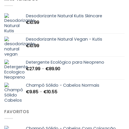
Desodorizante Natural Kutis Skincare
€
10.99
Desodorizante Natural Vegan - Kutis
€
10.99
Detergente Ecológico para Neopreno
Price
€
27.99
–
€
89.90
range:
€27.99
through
Champô Sólido - Cabelos Normais
€89.90
Price
€
9.85
–
€
10.55
range:
€9.85
through
FAVORITOS
€10.55
Champô Sólido - Cabelos Com Coloração