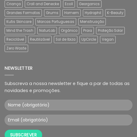
Criança
Croll and Denecke
EcoX
Georganics
Grandes Formatos
Grums
Homem
Hydrophil
K-Beauty
Kutis Skincare
Marcas Portuguesas
Menstruação
Mind the Trash
NaturLab
Orgânico
Praia
Proteção Solar
Reciclável
Reutilizável
Sol de Ibiza
UpCircle
Vegan
Zero Waste
NEWSLETTER
Subscreva a nossa newsletter e fique a par de todas as
novidades e promoções.