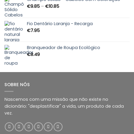
Price
€
9.85
–
€
10.85
range:
€9.85
through
Fio Dentário Laranja - Recarga
€10.85
€
7.95
Branqueador de Roupa Ecológico
€
8.49
SOBRE NÓS
Nascemos com uma missão que não existe no
dicionário: "desplastificar" a vida, um produto de cada
vez.