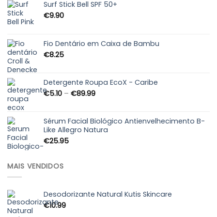
Surf Stick Bell SPF 50+
€
9.90
Fio Dentário em Caixa de Bambu
€
8.25
Detergente Roupa EcoX - Caribe
Price
€
5.10
–
€
89.99
range:
€5.10
through
Sérum Facial Biológico Antienvelhecimento B-
Like Allegro Natura
€89.99
€
25.95
MAIS VENDIDOS
Desodorizante Natural Kutis Skincare
€
10.99