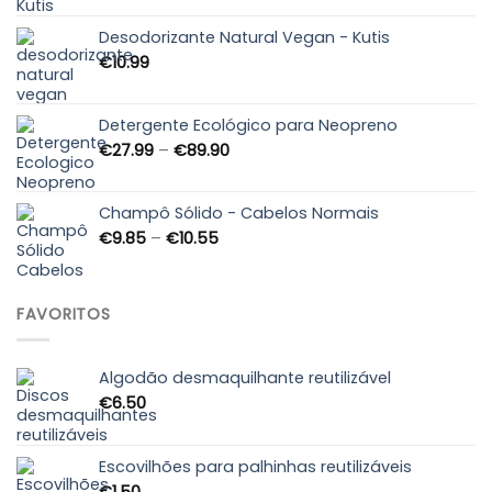
Desodorizante Natural Vegan - Kutis
€
10.99
Detergente Ecológico para Neopreno
Price
€
27.99
–
€
89.90
range:
€27.99
through
Champô Sólido - Cabelos Normais
€89.90
Price
€
9.85
–
€
10.55
range:
€9.85
through
FAVORITOS
€10.55
Algodão desmaquilhante reutilizável
€
6.50
Escovilhões para palhinhas reutilizáveis
€
1.50