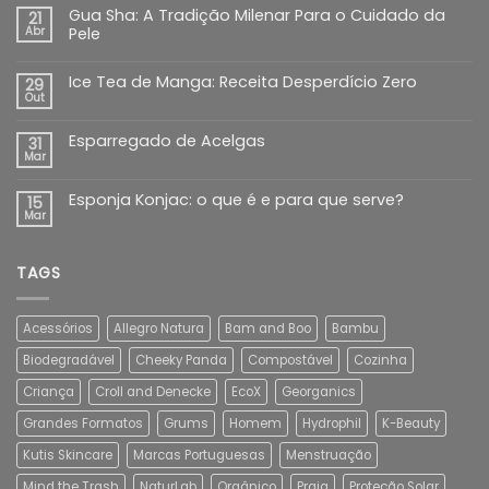
Gua Sha: A Tradição Milenar Para o Cuidado da
21
Abr
Pele
Ice Tea de Manga: Receita Desperdício Zero
29
Out
Esparregado de Acelgas
31
Mar
Esponja Konjac: o que é e para que serve?
15
Mar
TAGS
Acessórios
Allegro Natura
Bam and Boo
Bambu
Biodegradável
Cheeky Panda
Compostável
Cozinha
Criança
Croll and Denecke
EcoX
Georganics
Grandes Formatos
Grums
Homem
Hydrophil
K-Beauty
Kutis Skincare
Marcas Portuguesas
Menstruação
Mind the Trash
NaturLab
Orgânico
Praia
Proteção Solar