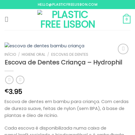
Skip
HELLO@PLASTICFREELISBON.COM
to
content
0
INÍCIO
/
HIGIENE ORAL
/
ESCOVAS DE DENTES
Escova de Dentes Criança – Hydrophil
Adicionar
aos
meus
desejos
3.95
€
Escova de dentes em bambu para criança. Com cerdas
de dureza suave, feitas de nylon (sem BPA), à base de
plantas e óleo de ricínio.
Cada escova é disponibilizada numa caixa de
papel kraft reciclado e biodegradável e é embrulhada