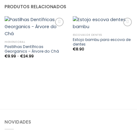
PRODUTOS RELACIONADOS
ESCOVAS DE DENTES
Estojo bambu para escova de
Adicionar
Adicionar
HIGIENE ORAL
dentes
aos
aos
Pastilhas Dentífricas
€
8.90
meus
meus
Georganics – Árvore do Chá
desejos
desejos
Price
€
9.99
–
€
24.99
range:
€9.99
through
€24.99
NOVIDADES