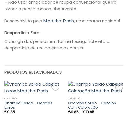
– Não usar amaciador de roupa convencional que irá
tornar o penso menos absorvente.
Desenvolvido pela
Mind the Trash
, uma marca nacional.
Desperdício Zero
O design dos pensos em forma hexagonal evita o
desperdício de tecido entre os cortes.
PRODUTOS RELACIONADOS
CHAMPÔ
CHAMPÔ
Champô Sólido – Cabelos
Champô Sólido – Cabelos
Adicionar
Adicionar
Loiros
Com Coloração
aos
aos
Price
€
9.85
€
9.85
–
€
10.85
meus
meus
range:
desejos
desejos
€9.85
through
€10.85