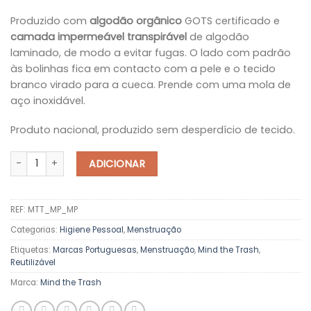
Produzido com
algodão orgânico
GOTS certificado e
camada impermeável transpirável
de algodão
laminado, de modo a evitar fugas. O lado com padrão
às bolinhas fica em contacto com a pele e o tecido
branco virado para a cueca. Prende com uma mola de
aço inoxidável.
Produto nacional, produzido sem desperdício de tecido.
Quantidade de Penso Menstrual Reutilizável - Moderado - Pêsseg
ADICIONAR
REF:
MTT_MP_MP
Categorias:
Higiene Pessoal
,
Menstruação
Etiquetas:
Marcas Portuguesas
,
Menstruação
,
Mind the Trash
,
Reutilizável
Marca:
Mind the Trash