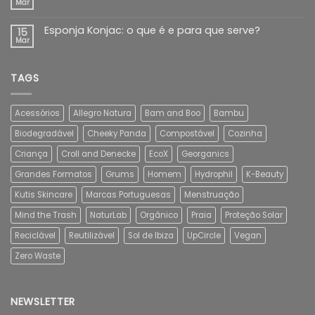
Mar
Esponja Konjac: o que é e para que serve?
15
Mar
TAGS
Acessórios
Allegro Natura
Bam and Boo
Bambu
Biodegradável
Cheeky Panda
Compostável
Cozinha
Criança
Croll and Denecke
EcoX
Georganics
Grandes Formatos
Grums
Homem
Hydrophil
K-Beauty
Kutis Skincare
Marcas Portuguesas
Menstruação
Mind the Trash
NaturLab
Orgânico
Praia
Proteção Solar
Reciclável
Reutilizável
Sol de Ibiza
UpCircle
Vegan
Zero Waste
NEWSLETTER