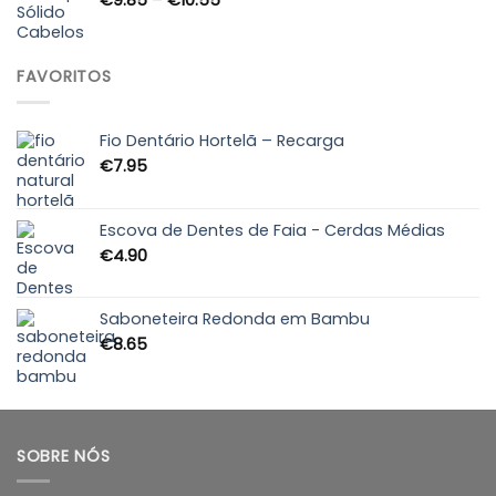
range:
€9.85
through
FAVORITOS
€10.55
Fio Dentário Hortelã – Recarga
€
7.95
Escova de Dentes de Faia - Cerdas Médias
€
4.90
Saboneteira Redonda em Bambu
€
8.65
SOBRE NÓS