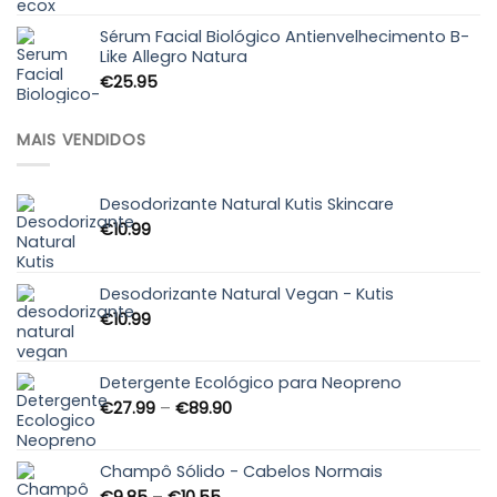
€5.10
through
Sérum Facial Biológico Antienvelhecimento B-
Like Allegro Natura
€89.99
€
25.95
MAIS VENDIDOS
Desodorizante Natural Kutis Skincare
€
10.99
Desodorizante Natural Vegan - Kutis
€
10.99
Detergente Ecológico para Neopreno
Price
€
27.99
–
€
89.90
range:
€27.99
through
Champô Sólido - Cabelos Normais
€89.90
Price
€
9.85
–
€
10.55