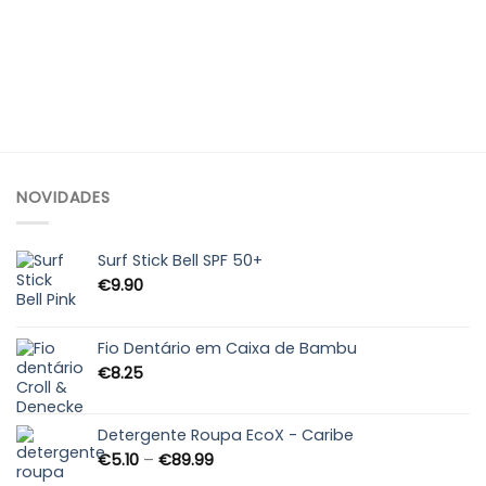
NOVIDADES
Surf Stick Bell SPF 50+
€
9.90
Fio Dentário em Caixa de Bambu
€
8.25
Detergente Roupa EcoX - Caribe
Price
€
5.10
–
€
89.99
range: