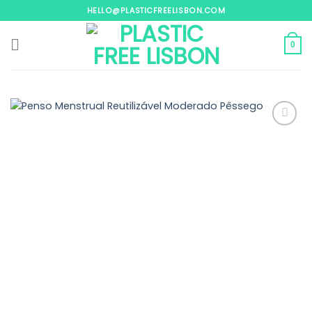
Skip
HELLO@PLASTICFREELISBON.COM
to
content
0
Adicionar
aos
meus
desejos