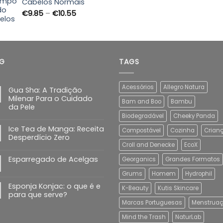
through
Cabelos Normais
€89.90
Price
€
9.85
–
€
10.55
range:
€9.85
through
€10.55
G
TAGS
Acessórios
Allegro Natura
Gua Sha: A Tradição
Milenar Para o Cuidado
Bam and Boo
Bambu
da Pele
Biodegradável
Cheeky Panda
Ice Tea de Manga: Receita
Compostável
Cozinha
Crian
Desperdício Zero
Croll and Denecke
EcoX
Esparregado de Acelgas
Georganics
Grandes Formatos
Grums
Homem
Hydrophil
Esponja Konjac: o que é e
K-Beauty
Kutis Skincare
para que serve?
Marcas Portuguesas
Menstrua
Mind the Trash
NaturLab