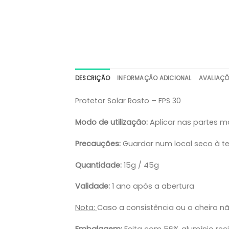
DESCRIÇÃO
INFORMAÇÃO ADICIONAL
AVALIAÇÕ
Protetor Solar Rosto – FPS 30
Modo de utilização:
Aplicar nas partes m
Precauções
:
Guardar num local seco à te
Quantidade
:
15g / 45g
Validade
:
1 ano após a abertura
Nota:
Caso a consistência ou o cheiro n
Embalagem
:
Feita com 56% alumínio reci