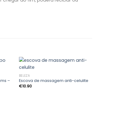
BELEZA
ums –
Escova de massagem anti-celulite
ionar
Adicionar
€
10.90
os
aos
us
meus
ejos
desejos