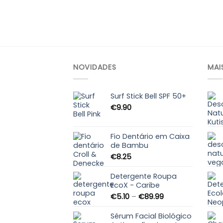
NOVIDADES
MAI
Surf Stick Bell SPF 50+
€
9.90
Fio Dentário em Caixa
de Bambu
€
8.25
Detergente Roupa
EcoX - Caribe
Price
€
5.10
–
€
89.99
range:
€5.10
Sérum Facial Biológico