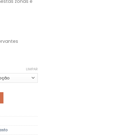
 nestas zonas é
ervantes
LIMPAR
sto – FPS 30
osto