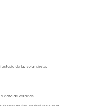
astado da luz solar direta.
 a data de validade.
 chegar ao fim, poderá reciclar ou