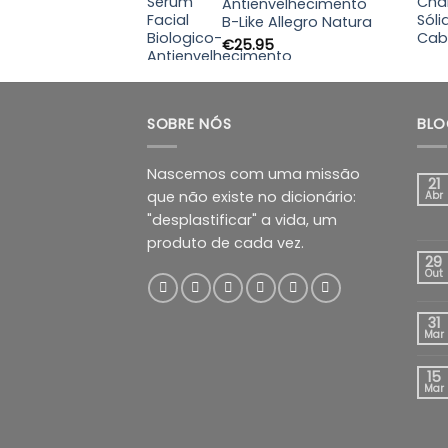
through
Antienvelhecimento
B-Like Allegro Natura
€89.99
€
25.95
SOBRE NÓS
BLO
Nascemos com uma missão
21
que não existe no dicionário:
Abr
"desplastificar" a vida, um
produto de cada vez.
29
Out
31
Mar
15
Mar