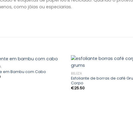
uenos, como jóias ou especiarias.
A
te em Bambu com Cabo
BELEZA
0
Esfoliante de borras de café Gr
Adicionar
Adic
Corpo
aos
a
€
25.50
meus
me
desejos
des