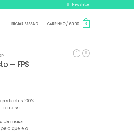
Newsletter
INICIAR SESSÃO
CARRINHO /
€
0.00
0
AR
sto – FPS
e:
ngredientes 100%
9
ara a nossa
ugh
99
s de maior
 pelo que é a