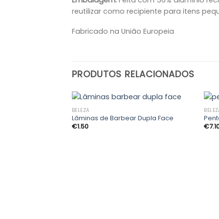
reutilizar como recipiente para itens peq
Fabricado na União Europeia
PRODUTOS RELACIONADOS
BELEZA
BELEZ
Lâminas de Barbear Dupla Face
Pen
€
1.50
€
7.1
Adicionar
aos
meus
desejos