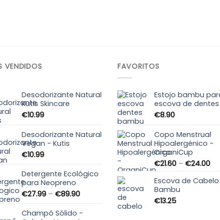
S VENDIDOS
FAVORITOS
Desodorizante Natural
Estojo bambu par
Kutis Skincare
escova de dentes
€
10.99
€
8.90
Desodorizante Natural
Copo Menstrual
Vegan - Kutis
Hipoalergénico -
OrganiCup
€
10.99
Pri
€
21.60
–
€
24.00
ra
Detergente Ecológico
Escova de Cabel
€2
para Neopreno
Bambu
th
Price
€
27.99
–
€
89.90
€2
€
13.25
range:
€27.99
Champô Sólido -