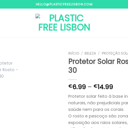
HELLO@PLASTICFREELISBON.COM
INÍCIO
/
BELEZA
/
PROTEÇÃO SOL
Protetor Solar Ro
30
Adicionar
aos
Price
meus
6.99
–
14.99
€
€
desejos
rang
Protetor solar feito à base i
€6.9
naturais, não prejudiciais p
thro
€14.
saúde nem para os corais.
O rosto e pescoço são zona
exposição aos raios solares,