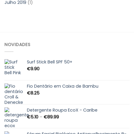
Julho 2019
(1)
NOVIDADES
Surf Stick Bell SPF 50+
€
9.90
Fio Dentário em Caixa de Bambu
€
8.25
Detergente Roupa EcoX - Caribe
Price
€
5.10
–
€
89.99
range:
€5.10
through