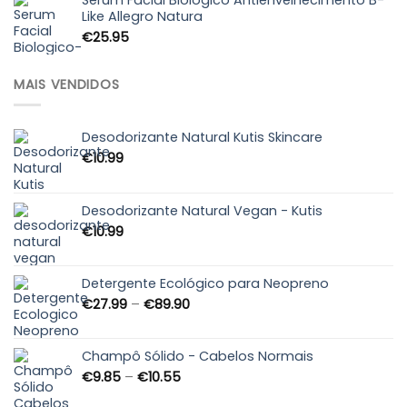
Sérum Facial Biológico Antienvelhecimento B-
Like Allegro Natura
€89.99
€
25.95
MAIS VENDIDOS
Desodorizante Natural Kutis Skincare
€
10.99
Desodorizante Natural Vegan - Kutis
€
10.99
Detergente Ecológico para Neopreno
Price
€
27.99
–
€
89.90
range:
€27.99
through
Champô Sólido - Cabelos Normais
€89.90
Price
€
9.85
–
€
10.55
range: