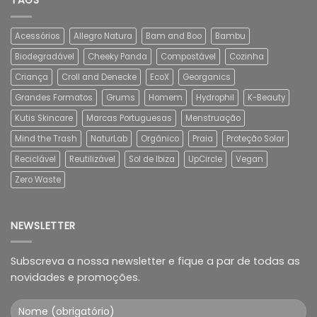
TAGS
Acessórios
Allegro Natura
Bam and Boo
Bambu
Biodegradável
Cheeky Panda
Compostável
Cozinha
Criança
Croll and Denecke
EcoX
Georganics
Grandes Formatos
Grums
Homem
Hydrophil
K-Beauty
Kutis Skincare
Marcas Portuguesas
Menstruação
Mind the Trash
NaturLab
Orgânico
Praia
Proteção Solar
Reciclável
Reutilizável
Sol de Ibiza
UpCircle
Vegan
Zero Waste
NEWSLETTER
Subscreva a nossa newsletter e fique a par de todas as
novidades e promoções.