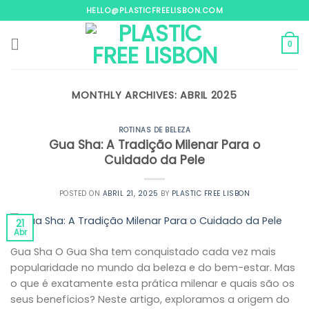
Skip
HELLO@PLASTICFREELISBON.COM
to
content
0
MONTHLY ARCHIVES:
ABRIL 2025
ROTINAS DE BELEZA
Gua Sha: A Tradição Milenar Para o
Cuidado da Pele
POSTED ON
ABRIL 21, 2025
BY
PLASTIC FREE LISBON
21
Abr
Gua Sha O Gua Sha tem conquistado cada vez mais
popularidade no mundo da beleza e do bem-estar. Mas
o que é exatamente esta prática milenar e quais são os
seus benefícios? Neste artigo, exploramos a origem do