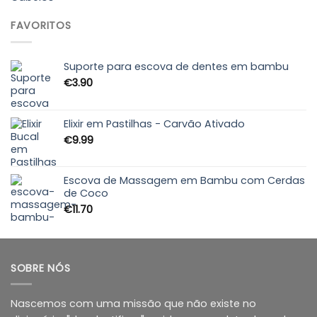
€9.85
through
FAVORITOS
€10.55
Suporte para escova de dentes em bambu
€
3.90
Elixir em Pastilhas - Carvão Ativado
€
9.99
Escova de Massagem em Bambu com Cerdas
de Coco
€
11.70
SOBRE NÓS
Nascemos com uma missão que não existe no