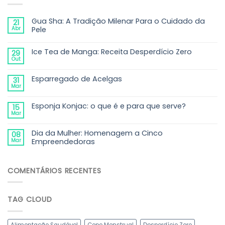
Gua Sha: A Tradição Milenar Para o Cuidado da
21
Abr
Pele
Ice Tea de Manga: Receita Desperdício Zero
29
Out
Esparregado de Acelgas
31
Mar
Esponja Konjac: o que é e para que serve?
15
Mar
Dia da Mulher: Homenagem a Cinco
08
Mar
Empreendedoras
COMENTÁRIOS RECENTES
TAG CLOUD
Alimentação Saudável
Copo Menstrual
Desperdício Zero