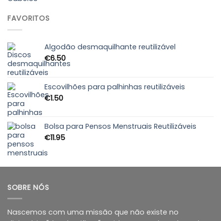
€9.85
through
FAVORITOS
€10.55
Algodão desmaquilhante reutilizável
€
6.50
Escovilhões para palhinhas reutilizáveis
€
1.50
Bolsa para Pensos Menstruais Reutilizáveis
€
11.95
SOBRE NÓS
Nascemos com uma missão que não existe no