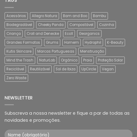
TAGS
Acessórios
Allegro Natura
Bam and Boo
Bambu
Biodegradável
Cheeky Panda
Compostável
Cozinha
Criança
Croll and Denecke
EcoX
Georganics
Grandes Formatos
Grums
Homem
Hydrophil
K-Beauty
Kutis Skincare
Marcas Portuguesas
Menstruação
Mind the Trash
NaturLab
Orgânico
Praia
Proteção Solar
Reciclável
Reutilizável
Sol de Ibiza
UpCircle
Vegan
Zero Waste
NEWSLETTER
Subscreva a nossa newsletter e fique a par de todas as
novidades e promoções.