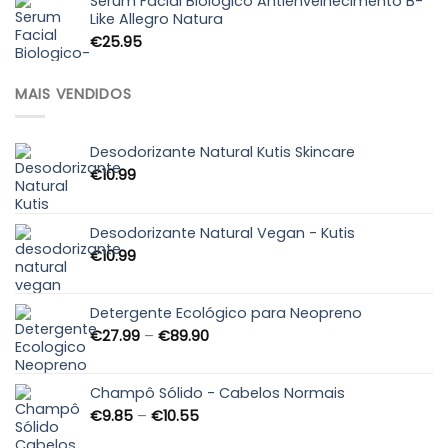
through
Sérum Facial Biológico Antienvelhecimento B-
Like Allegro Natura
€89.99
€
25.95
MAIS VENDIDOS
Desodorizante Natural Kutis Skincare
€
10.99
Desodorizante Natural Vegan - Kutis
€
10.99
Detergente Ecológico para Neopreno
Price
€
27.99
–
€
89.90
range:
€27.99
through
Champô Sólido - Cabelos Normais
€89.90
Price
€
9.85
–
€
10.55
range: