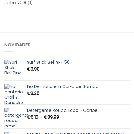
Julho 2019
(1)
NOVIDADES
Surf Stick Bell SPF 50+
€
9.90
Fio Dentário em Caixa de Bambu
€
8.25
Detergente Roupa EcoX - Caribe
Price
€
5.10
–
€
89.99
range:
€5.10