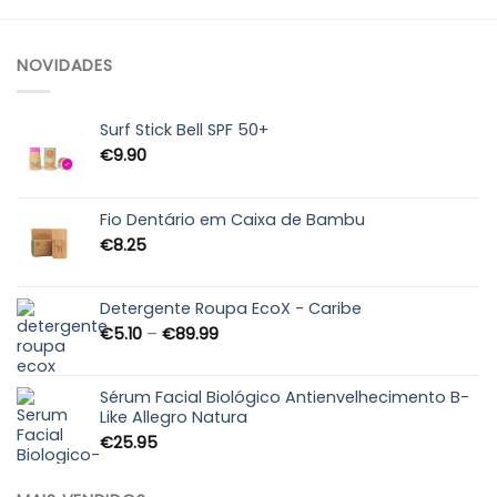
NOVIDADES
Surf Stick Bell SPF 50+
€
9.90
Fio Dentário em Caixa de Bambu
€
8.25
Detergente Roupa EcoX - Caribe
Price
€
5.10
–
€
89.99
range:
€5.10
through
Sérum Facial Biológico Antienvelhecimento B-
Like Allegro Natura
€89.99
€
25.95