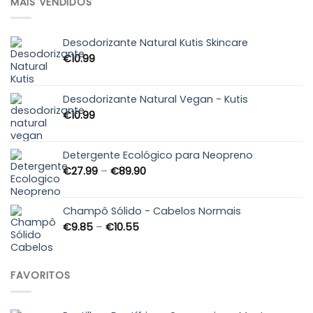
MAIS VENDIDOS
Desodorizante Natural Kutis Skincare
€
10.99
Desodorizante Natural Vegan - Kutis
€
10.99
Detergente Ecológico para Neopreno
Price
€
27.99
–
€
89.90
range:
€27.99
through
Champô Sólido - Cabelos Normais
€89.90
Price
€
9.85
–
€
10.55
range:
€9.85
through
FAVORITOS
€10.55