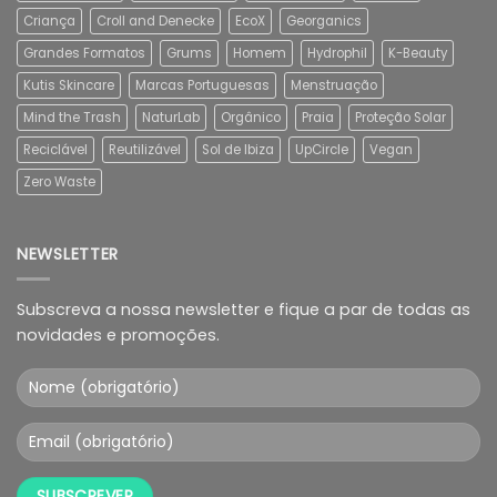
Criança
Croll and Denecke
EcoX
Georganics
Grandes Formatos
Grums
Homem
Hydrophil
K-Beauty
Kutis Skincare
Marcas Portuguesas
Menstruação
Mind the Trash
NaturLab
Orgânico
Praia
Proteção Solar
Reciclável
Reutilizável
Sol de Ibiza
UpCircle
Vegan
Zero Waste
NEWSLETTER
Subscreva a nossa newsletter e fique a par de todas as
novidades e promoções.