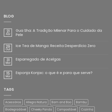
BLOG
Gua Sha: A Tradição Milenar Para o Cuidado da
21
Abr
Pele
Ice Tea de Manga: Receita Desperdício Zero
29
Out
Esparregado de Acelgas
31
Mar
Esponja Konjac: o que é e para que serve?
15
Mar
TAGS
Acessórios
Allegro Natura
Bam and Boo
Bambu
Biodegradável
Cheeky Panda
Compostável
Cozinha