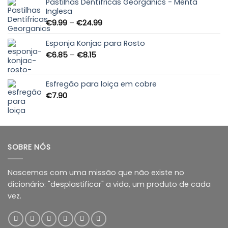
Pastilhas Dentífricas Georganics - Menta
Inglesa
Price
€
9.99
–
€
24.99
range:
€9.99
Esponja Konjac para Rosto
through
Price
€
6.85
–
€
8.15
€24.99
range:
€6.85
through
Esfregão para loiça em cobre
€8.15
€
7.90
SOBRE NÓS
Nascemos com uma missão que não existe no
dicionário: "desplastificar" a vida, um produto de cada
vez.