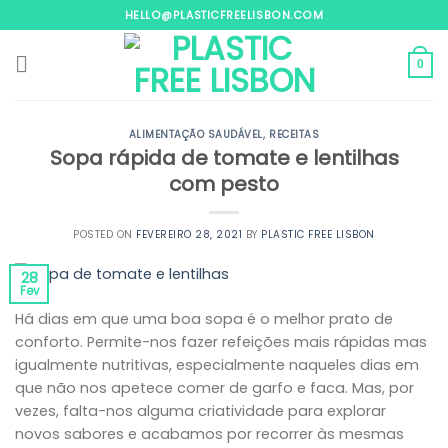
Skip
HELLO@PLASTICFREELISBON.COM
to
content
0
ALIMENTAÇÃO SAUDÁVEL
,
RECEITAS
Sopa rápida de tomate e lentilhas
com pesto
POSTED ON
FEVEREIRO 28, 2021
BY
PLASTIC FREE LISBON
28
Fev
Há dias em que uma boa sopa é o melhor prato de
conforto. Permite-nos fazer refeições mais rápidas mas
igualmente nutritivas, especialmente naqueles dias em
que não nos apetece comer de garfo e faca. Mas, por
vezes, falta-nos alguma criatividade para explorar
novos sabores e acabamos por recorrer às mesmas